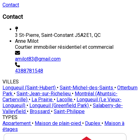
Contact
Contact
3 St-Pierre, Saint-Constant J5A2E1, QC
Anne Milot
Courtier immobilier résidentiel et commercial
amilot83@gmail.com
4388781548
VILLES
Longueuil (Saint-Hubert)
•
Saint-Michel-des-Saints
•
Otterburn
Park
•
Saint-Jean-sur-Richelieu
•
Montréal (Ahuntsic-
Cartierville)
•
La Prairie
•
Lacolle
•
Longueuil (Le Vieux-
Longueuil)
•
Longueuil (Greenfield Park)
•
Salaberry-de-
Valleyfield
•
Brossard
•
Saint-Philippe
TYPES
Appartement
•
Maison de plain-pied
•
Duplex
•
Maison à
étages