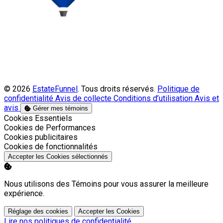
© 2026
EstateFunnel
. Tous droits réservés.
Politique de
confidentialité
Avis de collecte
Conditions d’utilisation
Avis et
avis
Gérer mes témoins
Activer
Cookies Essentiels
Activer
Cookies de Performances
Activer
Cookies publicitaires
Activer
Cookies de fonctionnalités
Accepter les Cookies sélectionnés
Nous utilisons des Témoins pour vous assurer la meilleure
expérience.
Réglage des cookies
Accepter les Cookies
Lire nos politiques de confidentialité