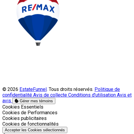
© 2026
EstateFunnel
. Tous droits réservés.
Politique de
confidentialité
Avis de collecte
Conditions d’utilisation
Avis et
avis
Gérer mes témoins
Activer
Cookies Essentiels
Activer
Cookies de Performances
Activer
Cookies publicitaires
Activer
Cookies de fonctionnalités
Accepter les Cookies sélectionnés