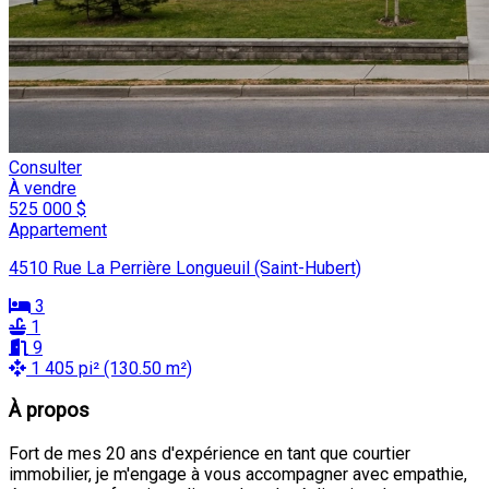
Consulter
À vendre
525 000 $
Appartement
4510 Rue La Perrière Longueuil (Saint-Hubert)
3
1
9
1 405 pi² (130.50 m²)
À propos
Fort de mes 20 ans d'expérience en tant que courtier
immobilier, je m'engage à vous accompagner avec empathie,