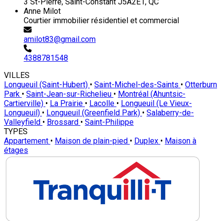
3 St-Pierre, Saint-Constant J5A2E1, QC
Anne Milot
Courtier immobilier résidentiel et commercial
amilot83@gmail.com
4388781548
VILLES
Longueuil (Saint-Hubert)
•
Saint-Michel-des-Saints
•
Otterburn
Park
•
Saint-Jean-sur-Richelieu
•
Montréal (Ahuntsic-
Cartierville)
•
La Prairie
•
Lacolle
•
Longueuil (Le Vieux-
Longueuil)
•
Longueuil (Greenfield Park)
•
Salaberry-de-
Valleyfield
•
Brossard
•
Saint-Philippe
TYPES
Appartement
•
Maison de plain-pied
•
Duplex
•
Maison à
étages