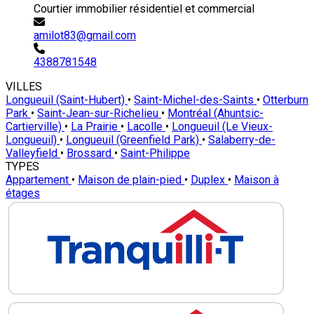
Courtier immobilier résidentiel et commercial
amilot83@gmail.com
4388781548
VILLES
Longueuil (Saint-Hubert)
•
Saint-Michel-des-Saints
•
Otterburn
Park
•
Saint-Jean-sur-Richelieu
•
Montréal (Ahuntsic-
Cartierville)
•
La Prairie
•
Lacolle
•
Longueuil (Le Vieux-
Longueuil)
•
Longueuil (Greenfield Park)
•
Salaberry-de-
Valleyfield
•
Brossard
•
Saint-Philippe
TYPES
Appartement
•
Maison de plain-pied
•
Duplex
•
Maison à
étages