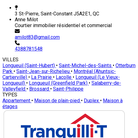
3 St-Pierre, Saint-Constant J5A2E1, QC
Anne Milot
Courtier immobilier résidentiel et commercial
amilot83@gmail.com
4388781548
VILLES
Longueuil (Saint-Hubert)
•
Saint-Michel-des-Saints
•
Otterburn
Park
•
Saint-Jean-sur-Richelieu
•
Montréal (Ahuntsic-
Cartierville)
•
La Prairie
•
Lacolle
•
Longueuil (Le Vieux-
Longueuil)
•
Longueuil (Greenfield Park)
•
Salaberry-de-
Valleyfield
•
Brossard
•
Saint-Philippe
TYPES
Appartement
•
Maison de plain-pied
•
Duplex
•
Maison à
étages