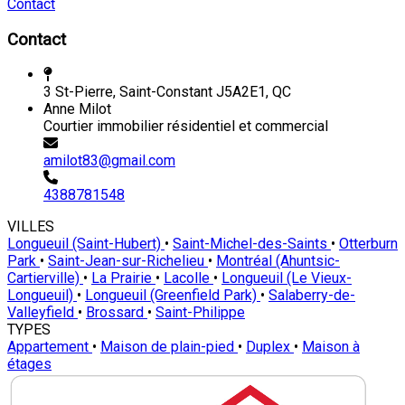
Contact
Contact
3 St-Pierre, Saint-Constant J5A2E1, QC
Anne Milot
Courtier immobilier résidentiel et commercial
amilot83@gmail.com
4388781548
VILLES
Longueuil (Saint-Hubert)
•
Saint-Michel-des-Saints
•
Otterburn
Park
•
Saint-Jean-sur-Richelieu
•
Montréal (Ahuntsic-
Cartierville)
•
La Prairie
•
Lacolle
•
Longueuil (Le Vieux-
Longueuil)
•
Longueuil (Greenfield Park)
•
Salaberry-de-
Valleyfield
•
Brossard
•
Saint-Philippe
TYPES
Appartement
•
Maison de plain-pied
•
Duplex
•
Maison à
étages